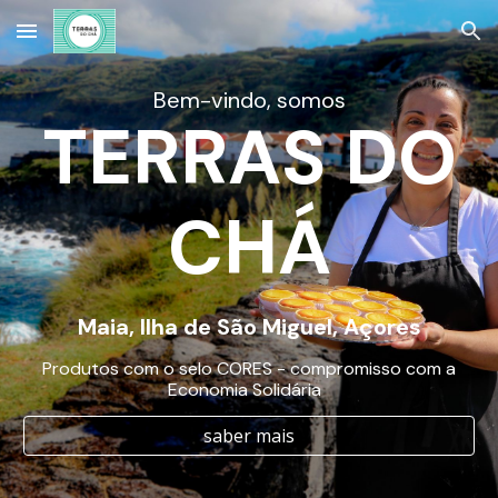
Skip to main content
Skip to navigation
Be
m-vindo, somos
TERRAS DO
CHÁ
Maia, Ilha de São Miguel, Açores
Produtos com o selo CORES - compromisso com a
Economia Solidária
saber mais